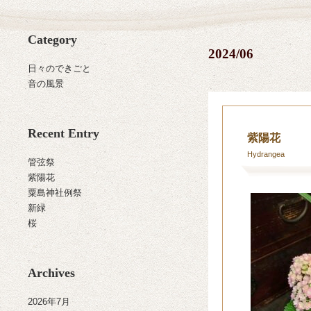
Category
2024/06
日々のできごと
音の風景
Recent Entry
紫陽花
Hydrangea
管弦祭
紫陽花
粟島神社例祭
新緑
桜
Archives
2026年7月