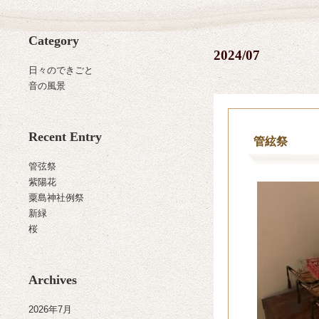
Category
2024/07
日々のできごと
音の風景
Recent Entry
管絃祭
管弦祭
紫陽花
粟島神社例祭
新緑
桜
Archives
2026年7月