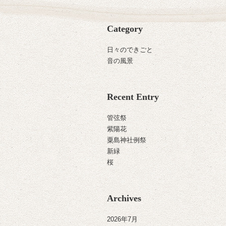
Category
日々のできごと
音の風景
Recent Entry
管弦祭
紫陽花
粟島神社例祭
新緑
桜
Archives
2026年7月