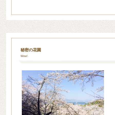
秘密の花園
Wow!