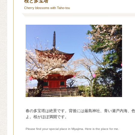
桜と多宝塔
Cherry blossoms with Taho-tou
春の多宝塔は絶景です。背後には厳島神社、青い瀬戸内海、
よ。桜がほぼ満開です。
Please find your special place in Miyajima. Here is the place for me.