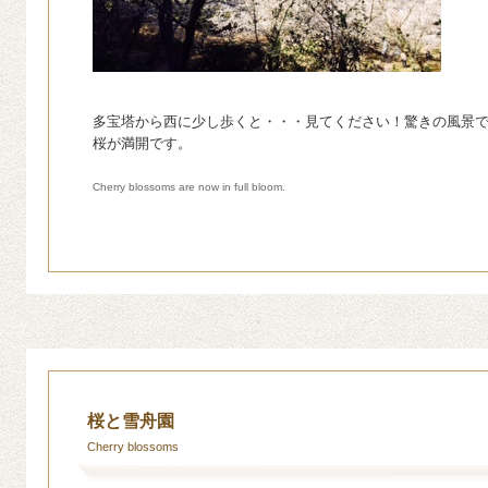
多宝塔から西に少し歩くと・・・見てください！驚きの風景
桜が満開です。
Cherry blossoms are now in full bloom.
桜と雪舟園
Cherry blossoms