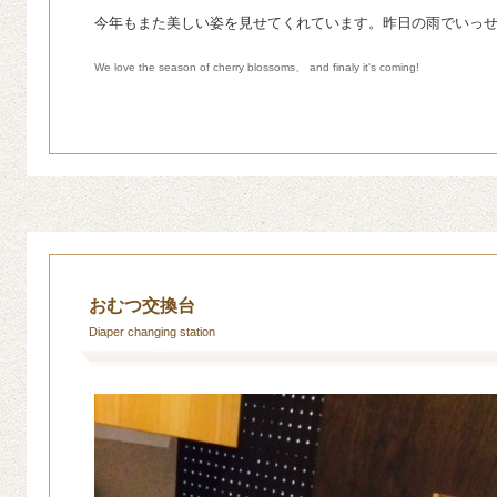
今年もまた美しい姿を見せてくれています。昨日の雨でいっ
We love the season of cherry blossoms、 and finaly it's coming!
おむつ交換台
Diaper changing station