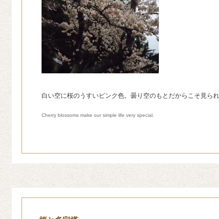
白い空に桜のうすいピンク色。曇り空のもとだからこそ見ら
Cherry blossoms make our simple life very special.