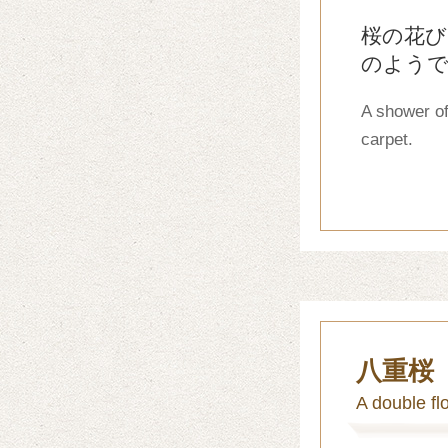
桜の花び
のよう
A shower of
carpet.
八重桜
A double fl