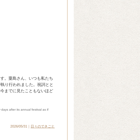
ます。粟島さん、いつも私たち
が執り行われました。祝詞とと
が今までに見たこともないほど
ays after its annual festival as if
2026/05/31｜
日々のできごと