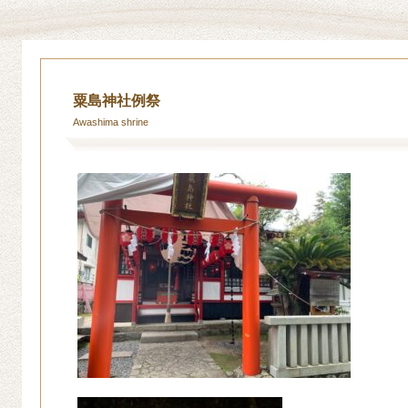
粟島神社例祭
Awashima shrine