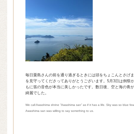
毎日粟島さんの前を通り過ぎるときには頭をちょこんとさげ
を見守ってくださってありがとうございます。5月3日は例祭
もに笛の音色が本当に美しかったです。数日後、空と海の青
綺麗でした。
We call Awashima shrine ”Awashima san” as if it has a life. Sky was so blue few d
Awashima san was willing to say something to us.