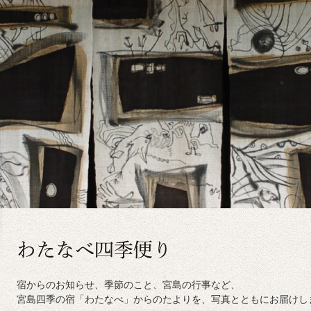
宿からのお知らせ、季節のこと、宮島の行事など、
宮島四季の宿「わたなべ」からのたよりを、写真とともにお届けし