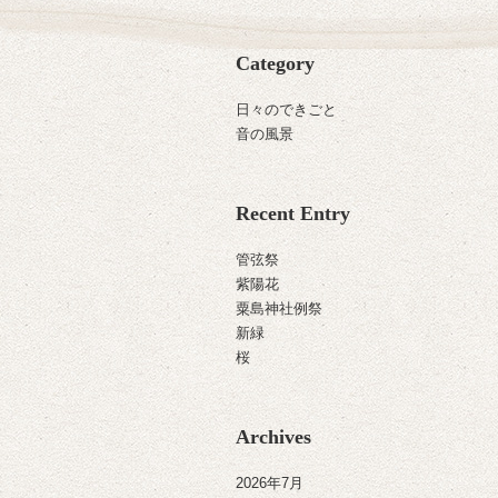
Category
日々のできごと
音の風景
Recent Entry
管弦祭
紫陽花
粟島神社例祭
新緑
桜
Archives
2026年7月