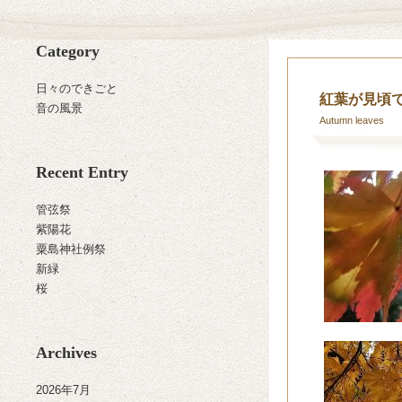
Category
日々のできごと
紅葉が見頃で
音の風景
Autumn leaves
Recent Entry
管弦祭
紫陽花
粟島神社例祭
新緑
桜
Archives
2026年7月