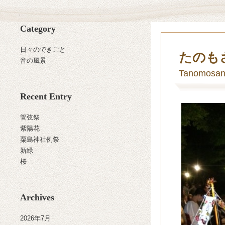
Category
日々のできごと
たのも
音の風景
Tanomosan 
Recent Entry
管弦祭
紫陽花
粟島神社例祭
新緑
桜
Archives
2026年7月