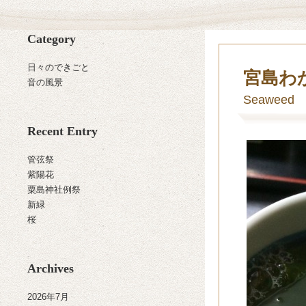
Category
日々のできごと
宮島わ
音の風景
Seaweed
Recent Entry
管弦祭
紫陽花
粟島神社例祭
新緑
桜
Archives
2026年7月