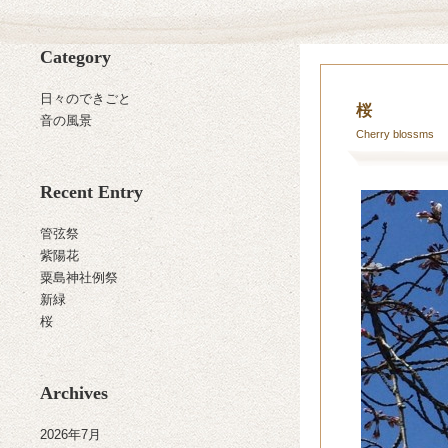
Category
日々のできごと
桜
音の風景
Cherry blossms
Recent Entry
管弦祭
紫陽花
粟島神社例祭
新緑
桜
Archives
2026年7月