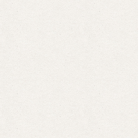
ー
を
使
っ
て
く
だ
さ
い。