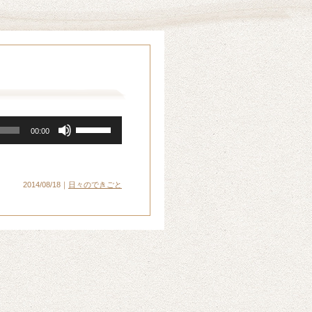
ボ
00:00
リ
ュ
ー
ム
2014/08/18｜
日々のできごと
調
節
に
は
上
下
矢
印
キ