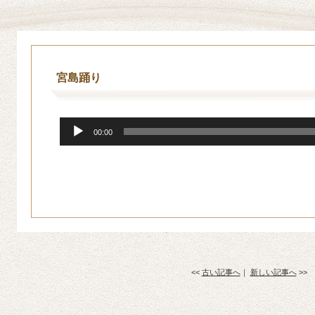
宮島踊り
音
00:00
声
プ
レ
ー
ヤ
ー
<<
古い記事へ
｜
新しい記事へ
>>