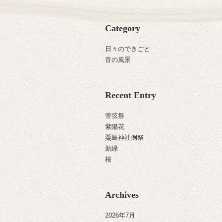
Category
日々のできごと
音の風景
Recent Entry
管弦祭
紫陽花
粟島神社例祭
新緑
桜
Archives
2026年7月