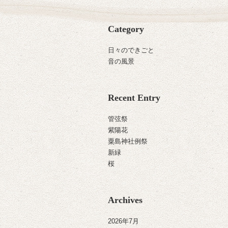
Category
日々のできごと
音の風景
Recent Entry
管弦祭
紫陽花
粟島神社例祭
新緑
桜
Archives
2026年7月