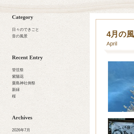
Category
日々のできごと
4月の
音の風景
April
Recent Entry
管弦祭
紫陽花
粟島神社例祭
新緑
桜
Archives
2026年7月