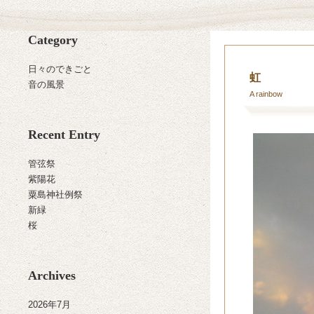
Category
日々のできごと
虹
音の風景
A rainbow
Recent Entry
管弦祭
紫陽花
粟島神社例祭
新緑
桜
Archives
2026年7月