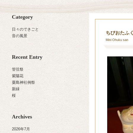
Category
日々のできごと
ちびおたふ
音の風景
Mini Ohuku san
Recent Entry
管弦祭
紫陽花
粟島神社例祭
新緑
桜
Archives
2026年7月